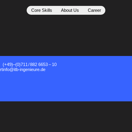
Core Skills
About Us
Career
(+49)–(0)711
/
882 6653
–
10
rt
info@itb-ingenieure.de