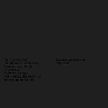
konsequenten Qualitätsanspruch, macht ITB Ingenieure zu einem führenden
Akteur in unseren Kernbranchen.
Als zukunftsorientiertes Unternehmen haben wir das klare Ziel, für jede
Herausforderung eine optimale Lösung zu finden – mit effizientem
Rechenaufwand und höchster Qualität. Unser Anspruch an kontinuierliche
technologische Weiterentwicklung macht uns nicht nur zu einem attraktiven
Arbeitgeber, sondern auch zu einem verlässlichen Partner für unsere
Kunden.
Unser Team
ITB INGENIEURE
Datenschutzerklärung
ITB Innovative Technische
Impressum
Berechnungen GmbH
Deckerstr. 37
D–70372 Stuttgart
(+49)–(0)711
/
882 6653
–
10
info@itb-ingenieure.de